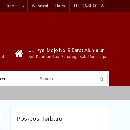
Humas
Webmail
Home
LITERASI DIGITAL
JL. Kyai Mojo No. 9 Barat Alun-alun
id
Kel. Kauman Kec. Ponorogo Kab. Ponorogo
Search
leri
for:
Pos-pos Terbaru