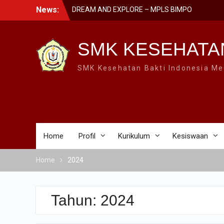
Skip
News:
DREAM AND EXPLORE – MPLS BIMPO
to
2023
content
SMK BIMPO DI SMK SWASTA FESTIVAL
2023 BARENG BUPATI PONOROGO
SMK KESEHATA
SMK BIMPO DI LOMBA GERAK JALAN
GARAPAN DISBUDPARPORA
SMK Kesehatan Bakti Indonesia Me
Home
Profil
Kurikulum
Kesiswaan
Home
2024
Tahun:
2024