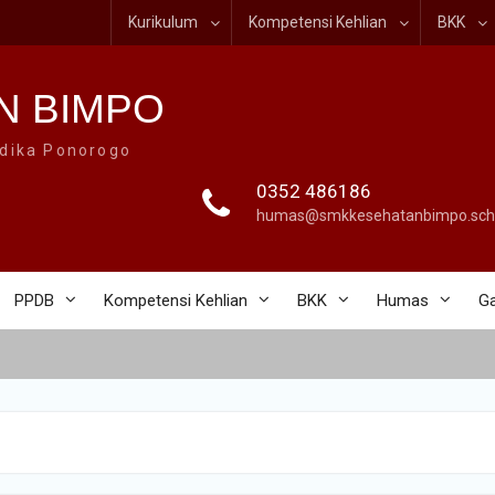
Kurikulum
Kompetensi Kehlian
BKK
N BIMPO
dika Ponorogo
0352 486186
humas@smkkesehatanbimpo.sch.
PPDB
Kompetensi Kehlian
BKK
Humas
Ga