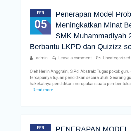
Penerapan Model Prob
FEB
05
Meningkatkan Minat Bel
SMK Muhammadiyah 2 P
Berbantu LKPD dan Quizizz se
admin
Leave a comment
Uncategorized
Oleh Herlin Anggraini, S.Pd. Abstrak: Tugas pokok gur
tercapainya tujuan pendidikan secara utuh. Seorang g
hakekatnya pendidikan merupakan suatu pembentuka
Read more
PENERAPAN MODEL 
FEB