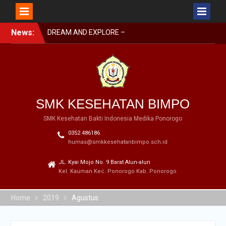
Skip
DREAM AND EXPLORE –
News:
to
MPLS BIMPO 2023
content
SMK BIMPO DI SMK
SWASTA FESTIVAL 2023
BARENG BUPATI
PONOROGO
SMK BIMPO DI LOMBA
SMK KESEHATAN BIMPO
GERAK JALAN GARAPAN
DISBUDPARPORA
SMK Kesehatan Bakti Indonesia Medika Ponorogo
0352 486186
humas@smkkesehatanbimpo.sch.id
JL. Kyai Mojo No. 9 Barat Alun-alun
Kel. Kauman Kec. Ponorogo Kab. Ponorogo
Home
2019
Agustus