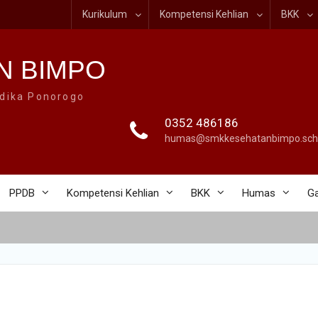
Kurikulum
Kompetensi Kehlian
BKK
N BIMPO
dika Ponorogo
0352 486186
humas@smkkesehatanbimpo.sch.
PPDB
Kompetensi Kehlian
BKK
Humas
Ga