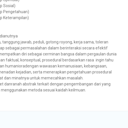
p Sosial)
kap Pengetahuan)
kap Keterampilan)
dianutnya
, tanggung jawab, peduli, gotong royong, kerja sama, toleran
kap sebagai permasalahan dalam berinteraksi secara efektif
enempatkan diri sebagai cerminan bangsa dalam pergaulan dunia
faktual, konseptual, prosedural berdasarkan rasa ingin tahu
ya dan humanioradengan wawasan kemanusiaan, kebangsaan,
menadan kejadian, serta menerapkan pengetahuan prosedural
akat dan minatnya untuk memecahkan masalah.
et danranah abstrak terkait dengan pengembangan dari yang
pu menggunakan metoda sesuai kaidah keilmuan.