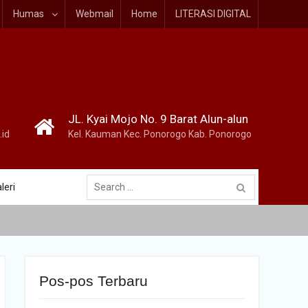
Humas
Webmail
Home
LITERASI DIGITAL
JL. Kyai Mojo No. 9 Barat Alun-alun
id
Kel. Kauman Kec. Ponorogo Kab. Ponorogo
Search
leri
for:
Pos-pos Terbaru