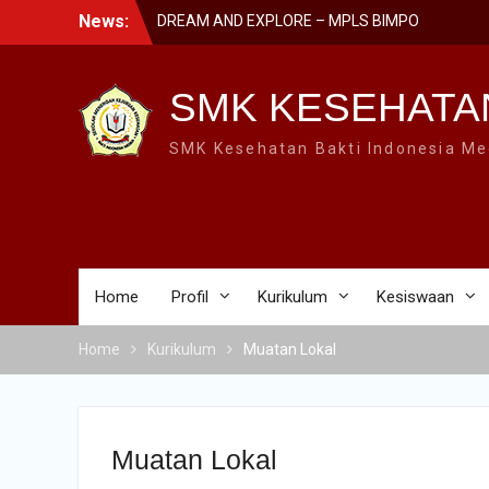
Skip
News:
DREAM AND EXPLORE – MPLS BIMPO
to
2023
content
SMK BIMPO DI SMK SWASTA FESTIVAL
2023 BARENG BUPATI PONOROGO
SMK KESEHATA
SMK BIMPO DI LOMBA GERAK JALAN
GARAPAN DISBUDPARPORA
SMK Kesehatan Bakti Indonesia Me
Home
Profil
Kurikulum
Kesiswaan
Home
Kurikulum
Muatan Lokal
Muatan Lokal