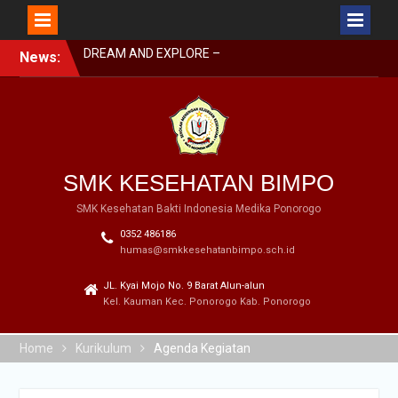
DREAM AND EXPLORE –
Skip
News:
MPLS BIMPO 2023
to
SMK BIMPO DI SMK
content
SWASTA FESTIVAL 2023
BARENG BUPATI
PONOROGO
SMK BIMPO DI LOMBA
GERAK JALAN GARAPAN
SMK KESEHATAN BIMPO
DISBUDPARPORA
SMK Kesehatan Bakti Indonesia Medika Ponorogo
0352 486186
humas@smkkesehatanbimpo.sch.id
JL. Kyai Mojo No. 9 Barat Alun-alun
Kel. Kauman Kec. Ponorogo Kab. Ponorogo
Home
Kurikulum
Agenda Kegiatan