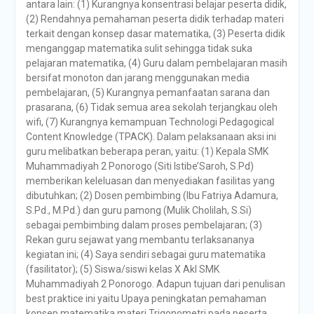
antara lain: (1) Kurangnya konsentrasi belajar peserta didik,
(2) Rendahnya pemahaman peserta didik terhadap materi
terkait dengan konsep dasar matematika, (3) Peserta didik
menganggap matematika sulit sehingga tidak suka
pelajaran matematika, (4) Guru dalam pembelajaran masih
bersifat monoton dan jarang menggunakan media
pembelajaran, (5) Kurangnya pemanfaatan sarana dan
prasarana, (6) Tidak semua area sekolah terjangkau oleh
wifi, (7) Kurangnya kemampuan Technologi Pedagogical
Content Knowledge (TPACK). Dalam pelaksanaan aksi ini
guru melibatkan beberapa peran, yaitu: (1) Kepala SMK
Muhammadiyah 2 Ponorogo (Siti Istibe’Saroh, S.Pd)
memberikan keleluasan dan menyediakan fasilitas yang
dibutuhkan; (2) Dosen pembimbing (Ibu Fatriya Adamura,
S.Pd., M.Pd.) dan guru pamong (Mulik Cholilah, S.Si)
sebagai pembimbing dalam proses pembelajaran; (3)
Rekan guru sejawat yang membantu terlaksananya
kegiatan ini; (4) Saya sendiri sebagai guru matematika
(fasilitator); (5) Siswa/siswi kelas X Akl SMK
Muhammadiyah 2 Ponorogo. Adapun tujuan dari penulisan
best praktice ini yaitu Upaya peningkatan pemahaman
konsep matematika materi Trigonometri pada peserta