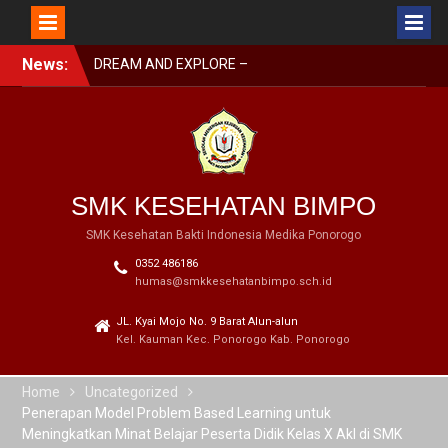
DREAM AND EXPLORE –
MPLS BIMPO 2023
Skip
News:
SMK BIMPO DI SMK
to
SWASTA FESTIVAL 2023
content
BARENG BUPATI
PONOROGO
SMK BIMPO DI LOMBA
GERAK JALAN GARAPAN
DISBUDPARPORA
SMK KESEHATAN BIMPO
SMK Kesehatan Bakti Indonesia Medika Ponorogo
0352 486186
humas@smkkesehatanbimpo.sch.id
JL. Kyai Mojo No. 9 Barat Alun-alun
Kel. Kauman Kec. Ponorogo Kab. Ponorogo
Home
Uncategorized
Penerapan Model Problem Based Learning untuk
Meningkatkan Minat Belajar Peserta Didik Kelas X Akl di SMK