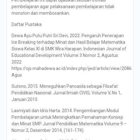
Pembelajaran ini dapat dijadikan sebuah inovasi
pembelajaran agar pelaksanaan pembelajaran tidak
monoton dan membosankan.
Daftar Pustaka
Dewa Ayu Putu Putri Sri Devi, 2022. Pengaruh Penerapan
Ice Breaking terhadap Minat dan Hasil Belajar Matematika
Siswa Kelas XI di SMK Wira Harapan. Indonesian Journal of
Educational Development Volume 3 Nomor 2, Agustus
2022
https://ojs.mahadewa.ac.id/index.php/ijed/article/view/2086
Agus
Sutono, 2015. Meneguhkan Pancasila sebagai Filsafat
Pendidikan Nasional. Jurnal Ilmiah CIVIS, Volume V, No 1,
Januari 2015
Lasmiyati dan Idris Harta. 2014. Pengembangan Modul
Pembelajaran untuk Meningkatkan Pemahaman Konsep
dan Minat SMP. Jurnal Pendidikan Matematika Volume 9 –
Nomor 2, Desember 2014, (161-174).