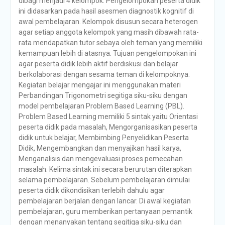
dibagi menjadi 4 kelompok. Pengelompokan peserta didik
ini didasarkan pada hasil asesmen diagnostik kognitif di
awal pembelajaran. Kelompok disusun secara heterogen
agar setiap anggota kelompok yang masih dibawah rata-
rata mendapatkan tutor sebaya oleh teman yang memiliki
kemampuan lebih di atasnya. Tujuan pengelompokan ini
agar peserta didik lebih aktif berdiskusi dan belajar
berkolaborasi dengan sesama teman di kelompoknya.
Kegiatan belajar mengajar ini menggunakan materi
Perbandingan Trigonometri segitiga siku-siku dengan
model pembelajaran Problem Based Learning (PBL).
Problem Based Learning memiliki 5 sintak yaitu Orientasi
peserta didik pada masalah, Mengorganisasikan peserta
didik untuk belajar, Membimbing Penyelidikan Peserta
Didik, Mengembangkan dan menyajikan hasil karya,
Menganalisis dan mengevaluasi proses pemecahan
masalah. Kelima sintak ini secara berurutan diterapkan
selama pembelajaran. Sebelum pembelajaran dimulai
peserta didik dikondisikan terlebih dahulu agar
pembelajaran berjalan dengan lancar. Di awal kegiatan
pembelajaran, guru memberikan pertanyaan pemantik
dengan menanyakan tentang segitiga siku-siku dan