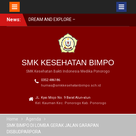
DREAM AND EXPLORE –
MPLS BIMPO 2023
Skip
News:
SMK BIMPO DI SMK
to
SWASTA FESTIVAL 2023
content
BARENG BUPATI
PONOROGO
SMK BIMPO DI LOMBA
GERAK JALAN GARAPAN
DISBUDPARPORA
SMK KESEHATAN BIMPO
SMK Kesehatan Bakti Indonesia Medika Ponorogo
0352 486186
humas@smkkesehatanbimpo.sch.id
JL. Kyai Mojo No. 9 Barat Alun-alun
Kel. Kauman Kec. Ponorogo Kab. Ponorogo
Home
Agenda
SMK BIMPO DI LOMBA GERAK JALAN GARAPAN
DISBUDPARPORA