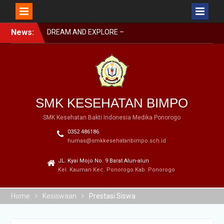
Skip
News:
SMK BIMPO DI SMK
to
SWASTA FESTIVAL 2023
content
BARENG BUPATI
PONOROGO
SMK BIMPO DI LOMBA
GERAK JALAN GARAPAN
DISBUDPARPORA
SMK KESEHATAN BIMPO
DREAM AND EXPLORE –
MPLS BIMPO 2023
SMK Kesehatan Bakti Indonesia Medika Ponorogo
0352 486186
humas@smkkesehatanbimpo.sch.id
JL. Kyai Mojo No. 9 Barat Alun-alun
Kel. Kauman Kec. Ponorogo Kab. Ponorogo
Home
Kesiswaan
Prestasi Siswa