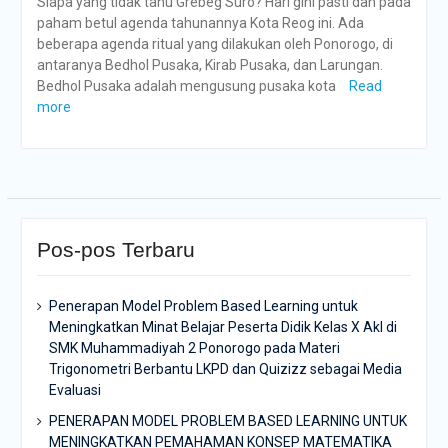
Siapa yang tidak tahu Grebeg Suro? Hari gini pasti dah pada
paham betul agenda tahunannya Kota Reog ini. Ada
beberapa agenda ritual yang dilakukan oleh Ponorogo, di
antaranya Bedhol Pusaka, Kirab Pusaka, dan Larungan.
Bedhol Pusaka adalah mengusung pusaka kota
Read
more
Pos-pos Terbaru
Penerapan Model Problem Based Learning untuk
Meningkatkan Minat Belajar Peserta Didik Kelas X Akl di
SMK Muhammadiyah 2 Ponorogo pada Materi
Trigonometri Berbantu LKPD dan Quizizz sebagai Media
Evaluasi
PENERAPAN MODEL PROBLEM BASED LEARNING UNTUK
MENINGKATKAN PEMAHAMAN KONSEP MATEMATIKA