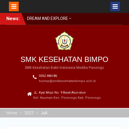
Skip
News:
DREAM AND EXPLORE –
to
MPLS BIMPO 2023
content
SMK BIMPO DI SMK
SWASTA FESTIVAL 2023
BARENG BUPATI
PONOROGO
SMK BIMPO DI LOMBA
SMK KESEHATAN BIMPO
GERAK JALAN GARAPAN
DISBUDPARPORA
SMK Kesehatan Bakti Indonesia Medika Ponorogo
0352 486186
humas@smkkesehatanbimpo.sch.id
JL. Kyai Mojo No. 9 Barat Alun-alun
Kel. Kauman Kec. Ponorogo Kab. Ponorogo
Home
2023
Juli