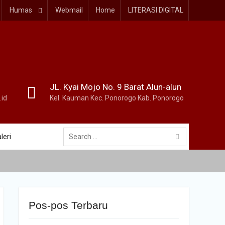
Humas
Webmail
Home
LITERASI DIGITAL
JL. Kyai Mojo No. 9 Barat Alun-alun
id
Kel. Kauman Kec. Ponorogo Kab. Ponorogo
Search
leri
for:
Pos-pos Terbaru