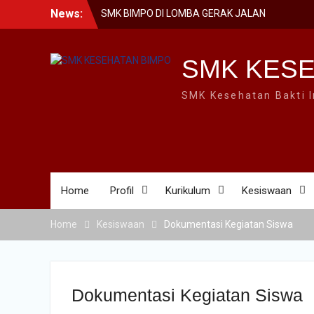
Skip
News:
SMK BIMPO DI LOMBA GERAK JALAN
to
GARAPAN DISBUDPARPORA
content
DREAM AND EXPLORE – MPLS BIMPO
2023
SMK KESE
SMK BIMPO DI SMK SWASTA FESTIVAL
2023 BARENG BUPATI PONOROGO
SMK Kesehatan Bakti 
Home
Profil
Kurikulum
Kesiswaan
Home
Kesiswaan
Dokumentasi Kegiatan Siswa
Dokumentasi Kegiatan Siswa