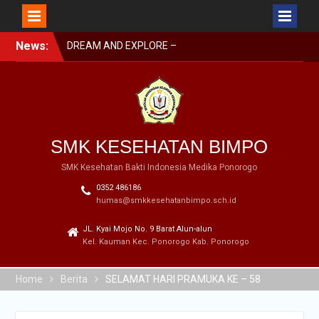
Skip
News:
DREAM AND EXPLORE –
to
MPLS BIMPO 2023
content
SMK BIMPO DI SMK
SWASTA FESTIVAL 2023
BARENG BUPATI
PONOROGO
SMK BIMPO DI LOMBA
SMK KESEHATAN BIMPO
GERAK JALAN GARAPAN
DISBUDPARPORA
SMK Kesehatan Bakti Indonesia Medika Ponorogo
0352 486186
humas@smkkesehatanbimpo.sch.id
JL. Kyai Mojo No. 9 Barat Alun-alun
Kel. Kauman Kec. Ponorogo Kab. Ponorogo
Home
Berita
SELAMAT HARI PRAMUKA KE – 58