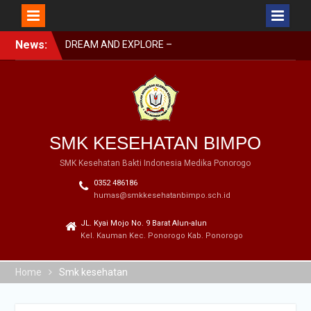
Skip
News:
DREAM AND EXPLORE –
to
MPLS BIMPO 2023
content
SMK BIMPO DI SMK
SWASTA FESTIVAL 2023
BARENG BUPATI
PONOROGO
SMK BIMPO DI LOMBA
SMK KESEHATAN BIMPO
GERAK JALAN GARAPAN
DISBUDPARPORA
SMK Kesehatan Bakti Indonesia Medika Ponorogo
0352 486186
humas@smkkesehatanbimpo.sch.id
JL. Kyai Mojo No. 9 Barat Alun-alun
Kel. Kauman Kec. Ponorogo Kab. Ponorogo
Home
Smk kesehatan