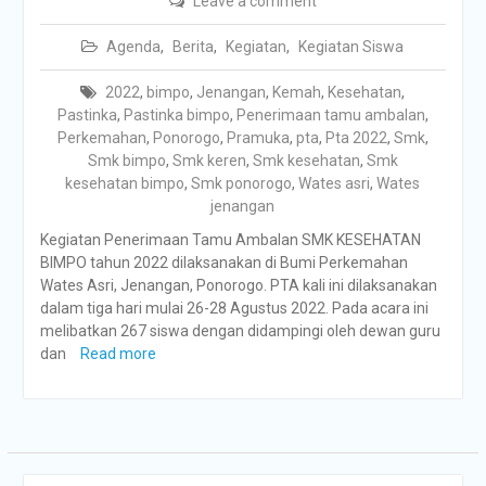
Leave a comment
Agenda
,
Berita
,
Kegiatan
,
Kegiatan Siswa
2022
,
bimpo
,
Jenangan
,
Kemah
,
Kesehatan
,
Pastinka
,
Pastinka bimpo
,
Penerimaan tamu ambalan
,
Perkemahan
,
Ponorogo
,
Pramuka
,
pta
,
Pta 2022
,
Smk
,
Smk bimpo
,
Smk keren
,
Smk kesehatan
,
Smk
kesehatan bimpo
,
Smk ponorogo
,
Wates asri
,
Wates
jenangan
Kegiatan Penerimaan Tamu Ambalan SMK KESEHATAN
BIMPO tahun 2022 dilaksanakan di Bumi Perkemahan
Wates Asri, Jenangan, Ponorogo. PTA kali ini dilaksanakan
dalam tiga hari mulai 26-28 Agustus 2022. Pada acara ini
melibatkan 267 siswa dengan didampingi oleh dewan guru
dan
Read more