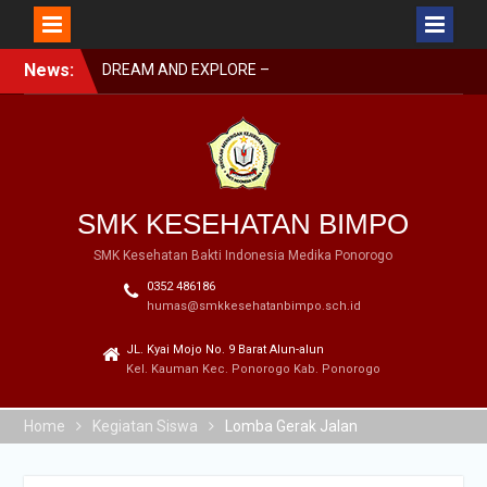
Skip
News:
DREAM AND EXPLORE –
to
MPLS BIMPO 2023
content
SMK BIMPO DI SMK
SWASTA FESTIVAL 2023
BARENG BUPATI
PONOROGO
SMK BIMPO DI LOMBA
SMK KESEHATAN BIMPO
GERAK JALAN GARAPAN
DISBUDPARPORA
SMK Kesehatan Bakti Indonesia Medika Ponorogo
0352 486186
humas@smkkesehatanbimpo.sch.id
JL. Kyai Mojo No. 9 Barat Alun-alun
Kel. Kauman Kec. Ponorogo Kab. Ponorogo
Home
Kegiatan Siswa
Lomba Gerak Jalan