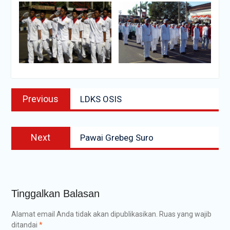
Navigasi
Previous
Previous
LDKS OSIS
pos
post:
Next
Next
Pawai Grebeg Suro
post:
Tinggalkan Balasan
Alamat email Anda tidak akan dipublikasikan.
Ruas yang wajib
ditandai
*