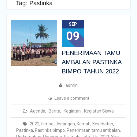
Tag:
Pastinka
SEP
09
PENERIMAAN TAMU
AMBALAN PASTINKA
BIMPO TAHUN 2022
admin
Leave a comment
Agenda
,
Berita
,
Kegiatan
,
Kegiatan Siswa
2022
,
bimpo
,
Jenangan
,
Kemah
,
Kesehatan
,
Pastinka
,
Pastinka bimpo
,
Penerimaan tamu ambalan
,
Perkemahan
,
Ponorogo
,
Pramuka
,
pta
,
Pta 2022
,
Smk
,