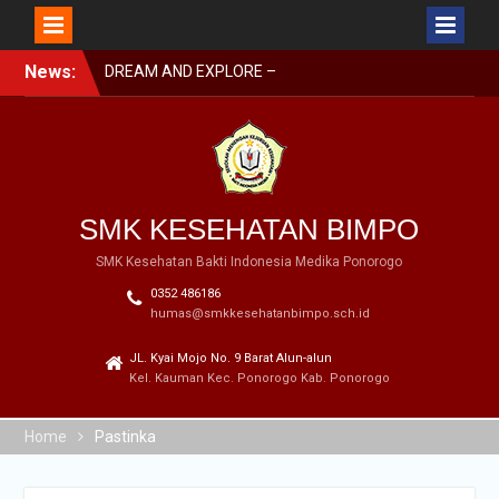
Skip
News:
DREAM AND EXPLORE –
to
MPLS BIMPO 2023
content
SMK BIMPO DI SMK
SWASTA FESTIVAL 2023
BARENG BUPATI
PONOROGO
SMK BIMPO DI LOMBA
SMK KESEHATAN BIMPO
GERAK JALAN GARAPAN
DISBUDPARPORA
SMK Kesehatan Bakti Indonesia Medika Ponorogo
0352 486186
humas@smkkesehatanbimpo.sch.id
JL. Kyai Mojo No. 9 Barat Alun-alun
Kel. Kauman Kec. Ponorogo Kab. Ponorogo
Home
Pastinka