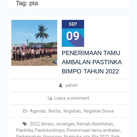
Tag:
pta
SEP
09
PENERIMAAN TAMU
AMBALAN PASTINKA
BIMPO TAHUN 2022
admin
Leave a comment
Agenda
,
Berita
,
Kegiatan
,
Kegiatan Siswa
2022
,
bimpo
,
Jenangan
,
Kemah
,
Kesehatan
,
Pastinka
,
Pastinka bimpo
,
Penerimaan tamu ambalan
,
Perkemahan
,
Ponorogo
,
Pramuka
,
pta
,
Pta 2022
,
Smk
,