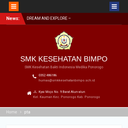
Skip
News:
DREAM AND EXPLORE –
to
MPLS BIMPO 2023
content
SMK BIMPO DI SMK
SWASTA FESTIVAL 2023
BARENG BUPATI
PONOROGO
SMK BIMPO DI LOMBA
SMK KESEHATAN BIMPO
GERAK JALAN GARAPAN
DISBUDPARPORA
SMK Kesehatan Bakti Indonesia Medika Ponorogo
0352 486186
humas@smkkesehatanbimpo.sch.id
JL. Kyai Mojo No. 9 Barat Alun-alun
Kel. Kauman Kec. Ponorogo Kab. Ponorogo
Home
pta